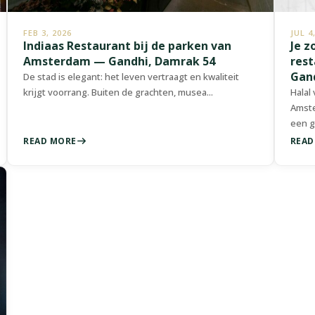
FEB 3, 2026
JUL 4
Indiaas Restaurant bij de parken van
Je z
Amsterdam — Gandhi, Damrak 54
rest
Gan
De stad is elegant: het leven vertraagt en kwaliteit
krijgt voorrang. Buiten de grachten, musea...
Halal
Amste
een ge
READ MORE
READ