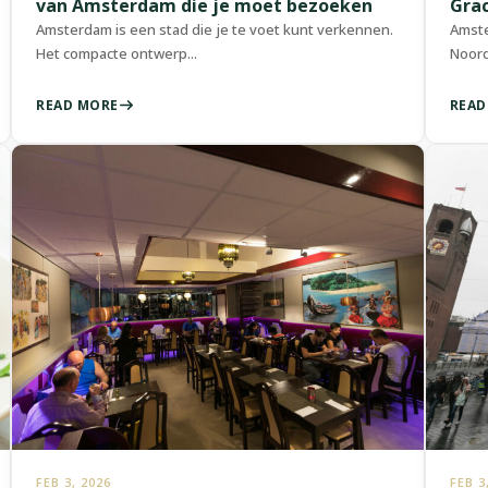
van Amsterdam die je moet bezoeken
Gra
Amsterdam is een stad die je te voet kunt verkennen.
Amste
Het compacte ontwerp...
Noord
READ MORE
READ
FEB 3, 2026
FEB 3