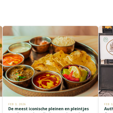
t
FEB 3, 2026
FEB 3
De meest iconische pleinen en pleintjes
Auth